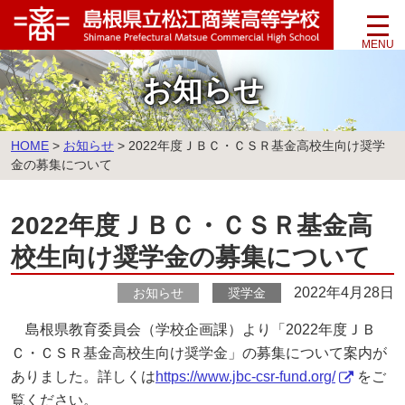
このページの本文へ
お知らせ
こ
HOME
>
お知らせ
>
2022年度ＪＢＣ・ＣＳＲ基金高校生向け奨学
の
金の募集について
ペ
ー
2022年度ＪＢＣ・ＣＳＲ基金高
ジ
の
校生向け奨学金の募集について
位
置:
2022年4月28日
お知らせ
奨学金
島根県教育委員会（学校企画課）より「2022年度ＪＢ
Ｃ・ＣＳＲ基金高校生向け奨学金」の募集について案内が
ありました。詳しくは
https://www.jbc-csr-fund.org/
をご
覧ください。