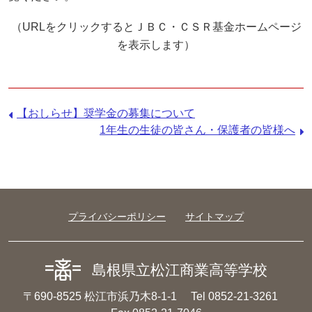
（URLをクリックするとＪＢＣ・ＣＳＲ基金ホームページ
を表示します）
前
【おしらせ】奨学金の募集について
の
次
1年生の生徒の皆さん・保護者の皆様へ
記
の
事：
記
事：
プライバシーポリシー
サイトマップ
島根県立松江商業高等学校
〒690-8525 松江市浜乃木8-1-1
Tel 0852-21-3261