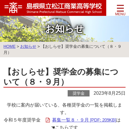
このページの本文へ
お知らせ
こ
HOME
>
お知らせ
>
【おしらせ】奨学金の募集について（８・９
の
月）
ペ
ー
【おしらせ】奨学金の募集につ
ジ
の
いて（８・９月）
位
置:
2023年8月25日
奨学金
学校に案内が届いている、各種奨学金の一覧を掲載しま
す。
令和５年度奨学金
募集一覧８・９月
[PDF: 209KB]
は
☚こちらです