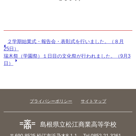
前
２学期始業式・報告会・表彰式を行いました。（８月
の
25日）
記
次
瑞木祭（学園祭）１日目の文化祭が行われました。（9月3
事：
の
日）
記
事：
プライバシーポリシー
サイトマップ
島根県立松江商業高等学校
〒690-8525 松江市浜乃木8-1-1
Tel 0852-21-3261