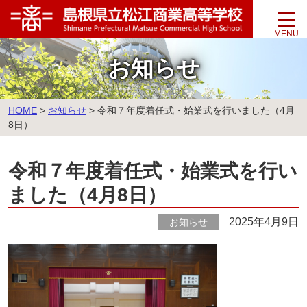
このページの本文へ
お知らせ
こ
HOME
>
お知らせ
>
令和７年度着任式・始業式を行いました（4月
の
8日）
ペ
ー
令和７年度着任式・始業式を行い
ジ
の
ました（4月8日）
位
置:
2025年4月9日
お知らせ