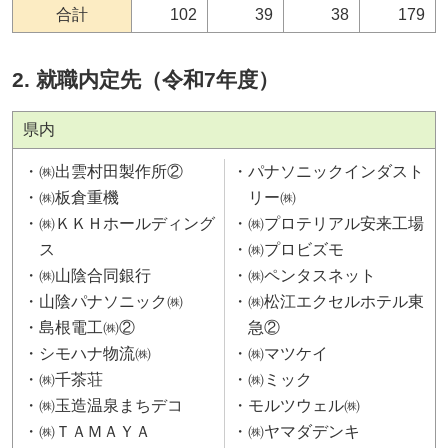
合計
102
39
38
179
2. 就職内定先（令和7年度）
県内
㈱出雲村田製作所②
パナソニックインダスト
㈱板倉重機
リー㈱
㈱ＫＫＨホールディング
㈱プロテリアル安来工場
ス
㈱プロビズモ
㈱山陰合同銀行
㈱ペンタスネット
山陰パナソニック㈱
㈱松江エクセルホテル東
島根電工㈱②
急②
シモハナ物流㈱
㈱マツケイ
㈱千茶荘
㈱ミック
㈱玉造温泉まちデコ
モルツウェル㈱
㈱ＴＡＭＡＹＡ
㈱ヤマダデンキ