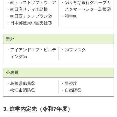
㈱トラストソフトウェア
㈱りそな銀行グループカ
㈱日産サティオ島根
スタマーセンター島根②
㈱日西テクノプラン②
和幸㈱
日本郵便㈱中国支社③
県外
アイアンドエフ・ビルデ
㈱フレスタ
ィング㈱
公務員
島根県職員②
警視庁
松江市消防②
自衛隊②
3. 進学内定先（令和7年度）