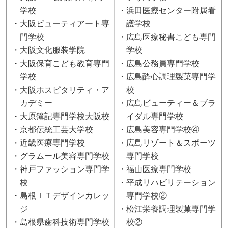
学校
浜田医療センター附属看
大阪ビューティアート専
護学校
門学校
広島医療秘書こども専門
大阪文化服装学院
学校
大阪保育こども教育専門
広島公務員専門学校
学校
広島酔心調理製菓専門学
大阪ホスピタリティ・ア
校
カデミー
広島ビューティー＆ブラ
大原簿記専門学校大阪校
イダル専門学校
京都伝統工芸大学校
広島美容専門学校④
近畿医療専門学校
広島リゾート＆スポーツ
グラムール美容専門学校
専門学校
神戸ファッション専門学
福山医療専門学校
校
平成リハビリテーション
島根ＩＴデザインカレッ
専門学校②
ジ
松江栄養調理製菓専門学
島根県歯科技術専門学校
校②