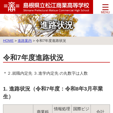
このページの本文へ
進路状況
こ
HOME
>
進路案内
>
令和7年度進路状況
の
ペ
令和7年度進路状況
ー
ジ
の
位
＊２.就職内定先 ３.進学内定先 の丸数字は人数
置:
1. 進路状況（令和7年度：令和8年3月卒業
生）
情報処理
国際ビジ
商業科
合計