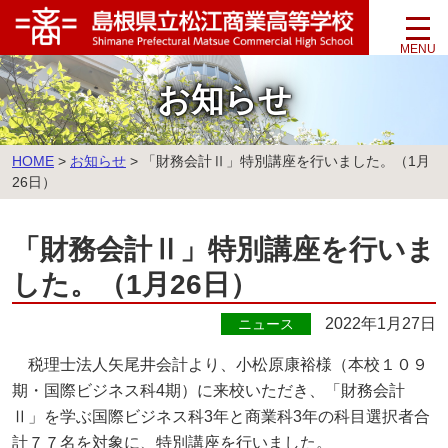
このページの本文へ
お知らせ
こ
HOME
>
お知らせ
>
「財務会計Ⅱ」特別講座を行いました。（1月
の
26日）
ペ
ー
「財務会計Ⅱ」特別講座を行いま
ジ
の
した。（1月26日）
位
置:
2022年1月27日
ニュース
税理士法人矢尾井会計より、小松原康裕様（本校１０９
期・国際ビジネス科4期）に来校いただき、「財務会計
Ⅱ」を学ぶ国際ビジネス科3年と商業科3年の科目選択者合
計７７名を対象に、特別講座を行いました。