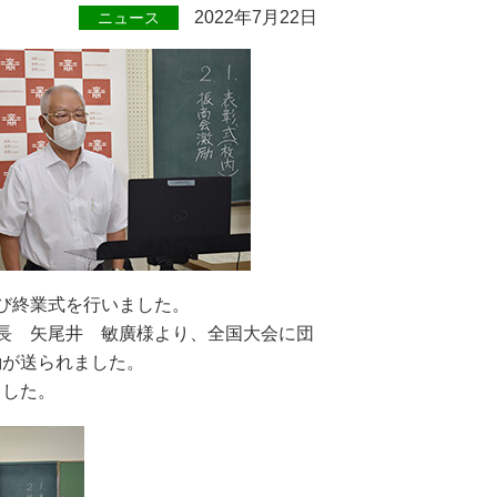
2022年7月22日
ニュース
び終業式を行いました。
長 矢尾井 敏廣様より、全国大会に団
励が送られました。
ました。