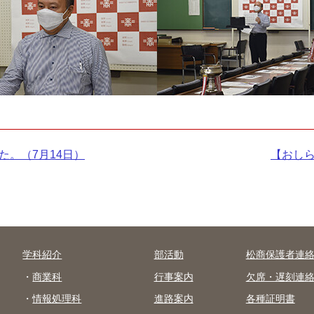
。（7月14日）
次
【おし
の
記
事：
学科紹介
部活動
松商保護者連
商業科
行事案内
欠席・遅刻連
情報処理科
進路案内
各種証明書