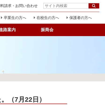
資料請求・お問い合わせ
サ
イ
ト
卒業生の方へ
在校生の方へ
保護者の方へ
内
検
進路案内
振商会
索:
。（7月22日）