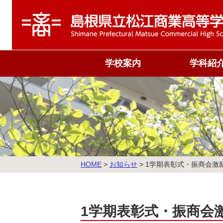
学校案内
学科紹
校旗・校歌
商業科
沿革
情報処理科
概況
国際ビジネス
運営組織
教育課程表
こ
HOME
>
お知らせ
>
1学期表彰式・振商会激
の
ペ
ー
ジ
1学期表彰式・振商会
の