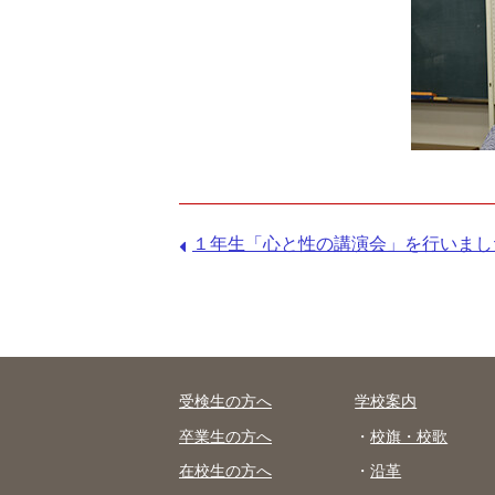
前
１年生「心と性の講演会」を行いました
の
記
事：
受検生の方へ
学校案内
卒業生の方へ
校旗・校歌
在校生の方へ
沿革