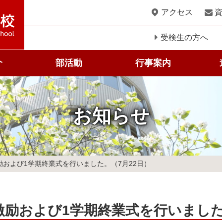
このページの本文へ
アクセス
受検生の方へ
介
部活動
行事案内
科
お知らせ
励および1学期終業式を行いました。（7月22日）
激励および1学期終業式を行いました