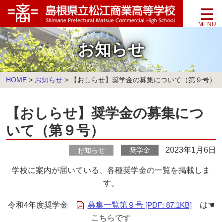
このページの本文へ
お知らせ
こ
HOME
>
お知らせ
>
【おしらせ】奨学金の募集について（第９号）
の
ペ
【おしらせ】奨学金の募集につ
ー
ジ
いて（第９号）
の
位
2023年1月6日
お知らせ
奨学金
置:
学校に案内が届いている、各種奨学金の一覧を掲載しま
す。
令和4年度奨学金
募集一覧第９号
[PDF: 87.1KB]
は☚
こちらです