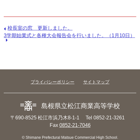
前
校長室の窓 更新しました。
の
次
3学期始業式と各種大会報告会を行いました。（1月10日）
記
の
事：
記
事：
プライバシーポリシー
サイトマップ
島根県立松江商業高等学校
〒690-8525 松江市浜乃木8-1-1
Tel 0852-21-3261
Fax
0852-21-7046
© Shimane Prefectural Matsue Commercial High School.