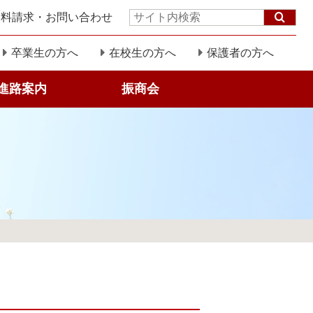
資料請求・お問い合わせ
サ
イ
ト
卒業生の方へ
在校生の方へ
保護者の方へ
内
検
進路案内
振商会
索: