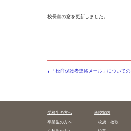
位
置:
校長室の窓を更新しました。
前
「松商保護者連絡メール」についてのお
の
記
事：
受検生の方へ
学校案内
卒業生の方へ
校旗・校歌