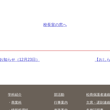
校長室の窓へ
知らせ（12月23日）
次
【おし
の
記
事：
学科紹介
部活動
松商保護者連
商業科
行事案内
欠席・遅刻連