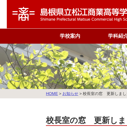
学校案内
学科紹
校旗・校歌
商業科
沿革
情報処理科
概況
国際ビジネス
運営組織
教育課程表
こ
HOME
>
お知らせ
>
校長室の窓 更新しまし
の
ペ
ー
ジ
校長室の窓 更新しま
の