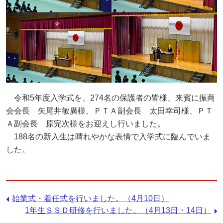
令和5年度入学式を、274名の保護者の皆様、来賓に振商
会会長 矢尾井敏廣様、ＰＴＡ副会長 太田幸司様、ＰＴ
Ａ副会長 原完次様をお迎えし行いました。
188名の新入生は晴れやかな表情で入学式に臨んでいま
した。
前
始業式・着任式を行いました。（4月10日）
の
次
1年生ＳＳＤ研修を行いました。（4月13日・14日）
記
の