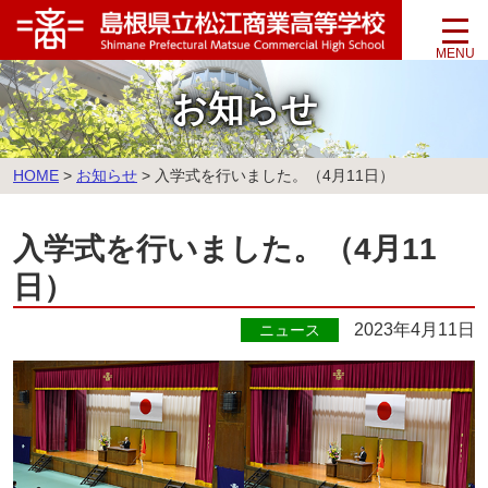
このページの本文へ
お知らせ
こ
HOME
>
お知らせ
>
入学式を行いました。（4月11日）
の
ペ
入学式を行いました。（4月11
ー
ジ
日）
の
位
2023年4月11日
ニュース
置: