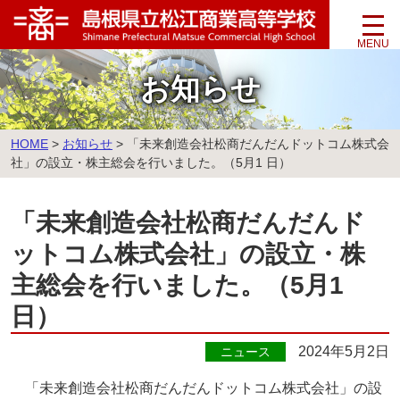
このページの本文へ
お知らせ
こ
HOME
>
お知らせ
>
「未来創造会社松商だんだんドットコム株式会
の
社」の設立・株主総会を行いました。（5月1 日）
ペ
ー
「未来創造会社松商だんだんド
ジ
の
ットコム株式会社」の設立・株
位
置:
主総会を行いました。（5月1
日）
2024年5月2日
ニュース
「未来創造会社松商だんだんドットコム株式会社」の設