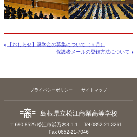
前
【おしらせ】奨学金の募集について（５月）
の
次
保護者メールの登録方法について
記
の
事：
記
事：
プライバシーポリシー
サイトマップ
島根県立松江商業高等学校
〒690-8525 松江市浜乃木8-1-1
Tel 0852-21-3261
Fax
0852-21-7046