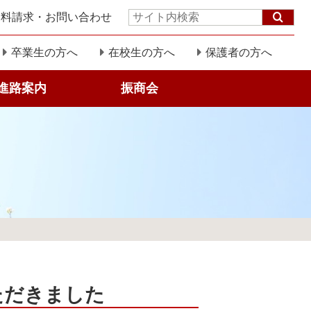
資料請求・お問い合わせ
サ
イ
ト
卒業生の方へ
在校生の方へ
保護者の方へ
内
検
進路案内
振商会
索:
ただきました