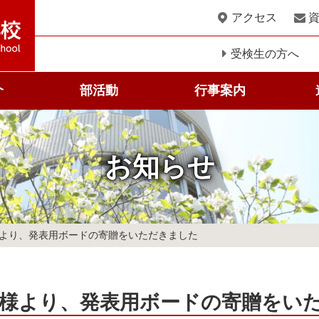
このページの本文へ
アクセス
受検生の方へ
介
部活動
行事案内
科
お知らせ
より、発表用ボードの寄贈をいただきました
様より、発表用ボードの寄贈をい