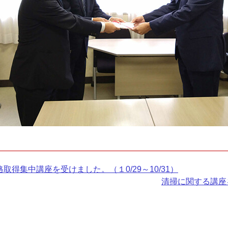
得集中講座を受けました。（１0/29～10/31）
次
清掃に関する講座を
の
記
事：