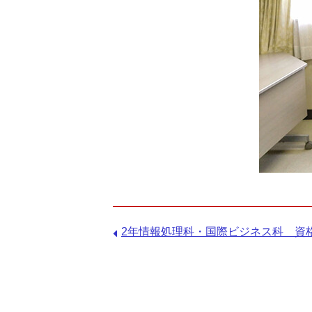
前
2年情報処理科・国際ビジネス科 資格取
の
記
事：