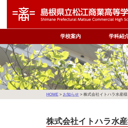
学校案内
学科紹
校旗・校歌
商業科
沿革
情報処理科
概況
国際ビジネス
運営組織
教育課程表
こ
HOME
>
お知らせ
>
株式会社イトハラ水産様
の
ペ
ー
ジ
株式会社イトハラ水産
の