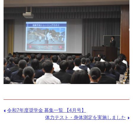
前
令和7年度奨学金 募集一覧 【4月号】
の
次
体力テスト・身体測定を実施しました
記
の
事：
記