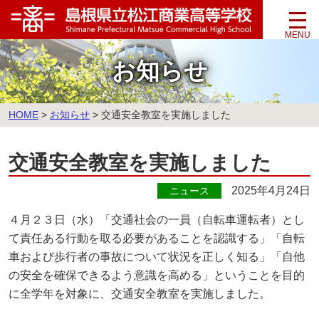
このページの本文へ
お知らせ
こ
HOME
>
お知らせ
>
交通安全教室を実施しました
の
ペ
交通安全教室を実施しました
ー
ジ
の
2025年4月24日
ニュース
位
置:
４月２３日（水）「交通社会の一員（自転車運転者）とし
て責任ある行動を取る必要があることを認識する」「自転
車および歩行者の事故について状況を正しく知る」「自他
の安全を確保できるよう意識を高める」ということを目的
に全学年を対象に、交通安全教室を実施しました。