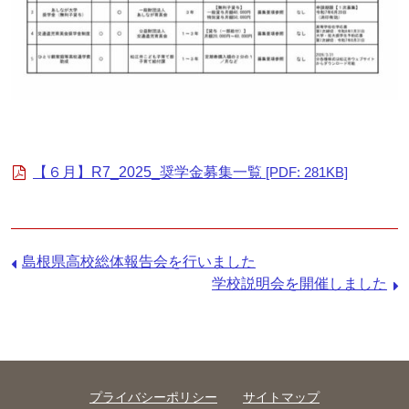
【６月】R7_2025_奨学金募集一覧
[PDF: 281KB]
前
島根県高校総体報告会を行いました
の
次
学校説明会を開催しました
記
の
事：
記
事：
プライバシーポリシー
サイトマップ