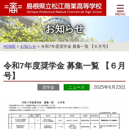
このページの本文へ
お知らせ
こ
HOME
>
お知らせ
>
令和7年度奨学金 募集一覧 【６月号】
の
ペ
令和7年度奨学金 募集一覧 【６月
ー
ジ
号】
の
位
2025年6月23日
奨学金
ニュース
置: