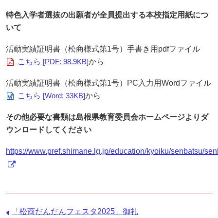
特色入学者選抜の出願者が全員提出する本校指定用紙につ
いて
活動実績証明書（松商様式第1号）手書き用pdfファイル
こちら
[PDF: 98.9KB]
から
活動実績証明書（松商様式第1号）PC入力用Wordファイル
こちら
[Word: 33KB]
から
その他必要な書類は島根県教育委員会ホームページよりダ
ウンロードしてください
https://www.pref.shimane.lg.jp/education/kyoiku/senbatsu/sen
前
「松商だんだんフェスタ2025」御礼