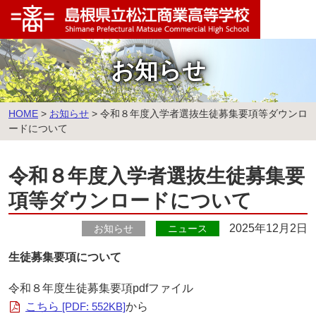
このページの本文へ
お知らせ
こ
HOME
>
お知らせ
>
令和８年度入学者選抜生徒募集要項等ダウンロ
の
ードについて
ペ
ー
令和８年度入学者選抜生徒募集要
ジ
の
項等ダウンロードについて
位
置:
2025年12月2日
お知らせ
ニュース
生徒募集要項
について
令和８年度生徒募集要項pdfファイル
こちら
[PDF: 552KB]
から