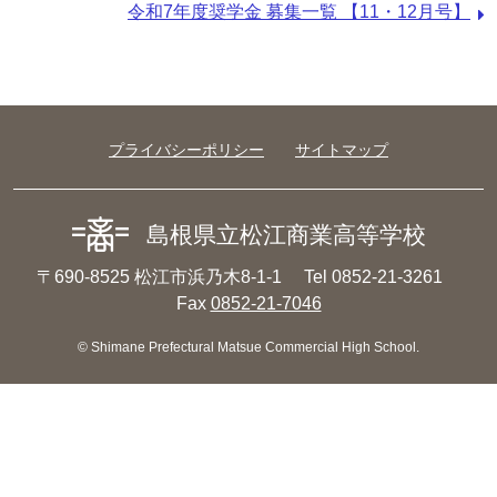
の
次
令和7年度奨学金 募集一覧 【11・12月号】
記
の
事：
記
事：
プライバシーポリシー
サイトマップ
島根県立松江商業高等学校
〒690-8525 松江市浜乃木8-1-1
Tel 0852-21-3261
Fax
0852-21-7046
© Shimane Prefectural Matsue Commercial High School.