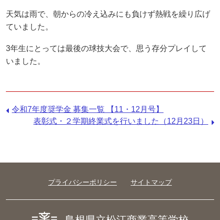
天気は雨で、朝からの冷え込みにも負けず熱戦を繰り広げ
ていました。
3年生にとっては最後の球技大会で、思う存分プレイして
いました。
前
令和7年度奨学金 募集一覧 【11・12月号】
の
次
表彰式・２学期終業式を行いました（12月23日）
記
の
事：
記
事：
プライバシーポリシー
サイトマップ
島根県立松江商業高等学校