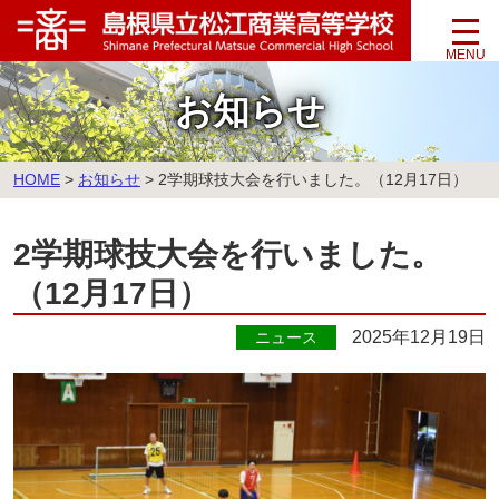
このページの本文へ
お知らせ
こ
HOME
>
お知らせ
>
2学期球技大会を行いました。（12月17日）
の
ペ
2学期球技大会を行いました。
ー
ジ
（12月17日）
の
位
2025年12月19日
ニュース
置: