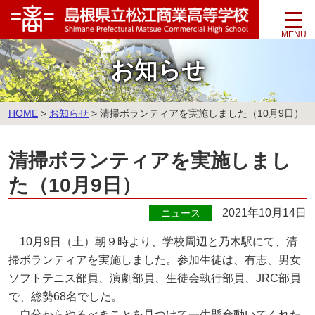
このページの本文へ
お知らせ
こ
HOME
>
お知らせ
>
清掃ボランティアを実施しました（10月9日）
の
ペ
清掃ボランティアを実施しまし
ー
ジ
た（10月9日）
の
位
2021年10月14日
ニュース
置:
10月9日（土）朝９時より、学校周辺と乃木駅にて、清
掃ボランティアを実施しました。参加生徒は、有志、男女
ソフトテニス部員、演劇部員、生徒会執行部員、JRC部員
で、総勢68名でした。
自分からやるべきことを見つけて一生懸命動いてくれた