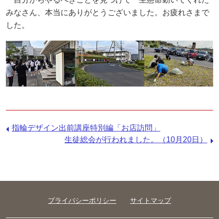
みなさん、本当にありがとうございました。お疲れさまで
した。
前
指輪デザイン出前講座特別編「お店訪問」
の
次
生徒総会が行われました。（10月20日）
記
の
事：
記
事：
プライバシーポリシー
サイトマップ