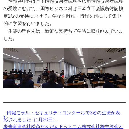
情報処理科は基本情報技術者試験や応用情報技術者試験
の受験にむけて、国際ビジネス科は日本商工会議所簿記検
定2級の受検にむけて、学校を離れ、時程を別にして集中
的に学習を行いました。
生徒の皆さんは、新鮮な気持ちで学習に取り組んでいま
した。
前
情報モラル・セキュリティコンクールで3名の生徒が表
の
彰されました（1月30日）
記
次
未来創造会社松商だんだんドットコム株式会社株主総会と