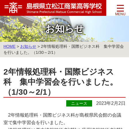
このページの本文へ
お知らせ
こ
HOME
>
お知らせ
>
2年情報処理科・国際ビジネス科 集中学習会
の
を行いました。（1/30～2/1）
ペ
ー
2年情報処理科・国際ビジネス
ジ
の
科 集中学習会を行いました。
位
置:
（1/30～2/1）
2023年2月2日
ニュース
2年情報処理科・国際ビジネス科が島根県民会館の会議
室で集中学習会を行いました。