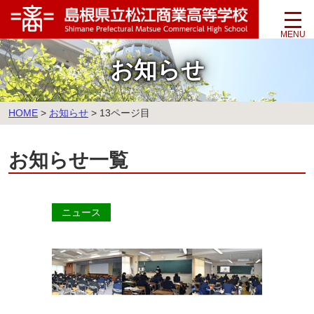
このページの本文へ
お知らせ
こ
HOME
>
お知らせ
>
13ページ目
の
ペ
お知らせ一覧
ー
ジ
の
位
ニュース
置: