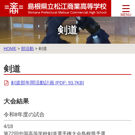
このページの本文へ
剣道
こ
HOME
>
部活動
>
剣道
の
ペ
剣道
ー
ジ
の
剣道部年間活動計画
[PDF: 93.7KB]
位
置:
大会結果
令和8年度の試合
4/18
第72回中国高等学校剣道選手権大会島根県予選