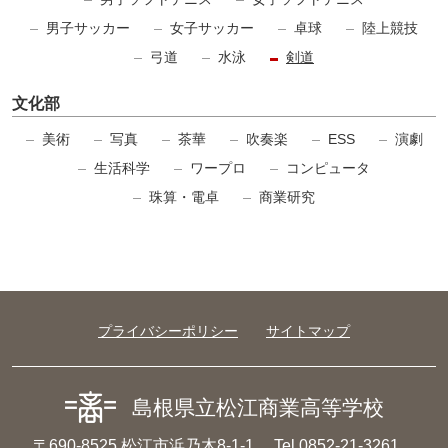
男子サッカー
女子サッカー
卓球
陸上競技
弓道
水泳
剣道
文化部
美術
写真
茶華
吹奏楽
ESS
演劇
生活科学
ワープロ
コンピュータ
珠算・電卓
商業研究
プライバシーポリシー
サイトマップ
島根県立松江商業高等学校
〒690-8525 松江市浜乃木8-1-1
Tel 0852-21-3261