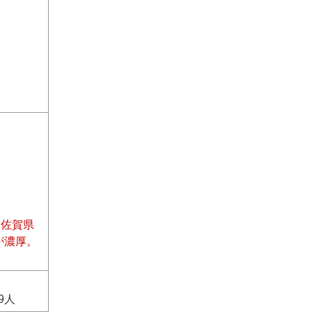
は佐賀県
が濃厚。
9人