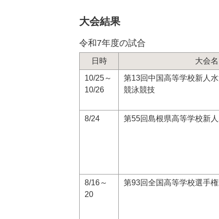
位
置:
大会結果
令和7年度の試合
日時
大会名
10/25～
第13回中国高等学校新人
10/26
競泳競技
8/24
第55回島根県高等学校新
8/16～
第93回全国高等学校選手
20