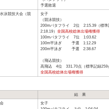
予選敗退
権水泳競技大会（競
女子
（競泳競技）
200mバタフライ 2位 2:15.39（標
2:18.19）
全国高校総体出場権獲得
100mバタフライ 7位 1:03.62
100m平泳ぎ 予選 1:12.29
200m平泳ぎ 予選 2:38.67
（飛込競技）
高飛込 4位 331.70点（標準記録25
全国高校総体出場権獲得
結果
会
女子
100mバタフライ ３位 1:04.04