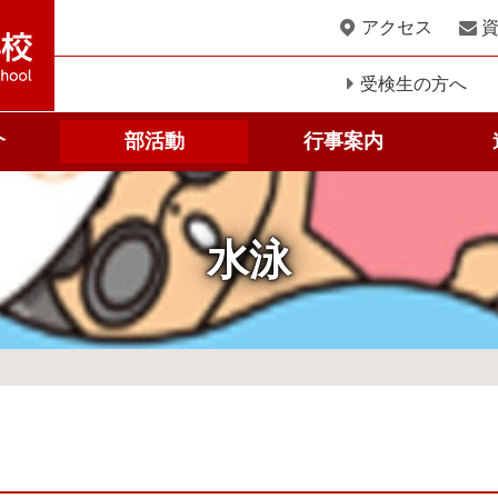
このページの本文へ
アクセス
受検生の方へ
介
部活動
行事案内
科
水泳