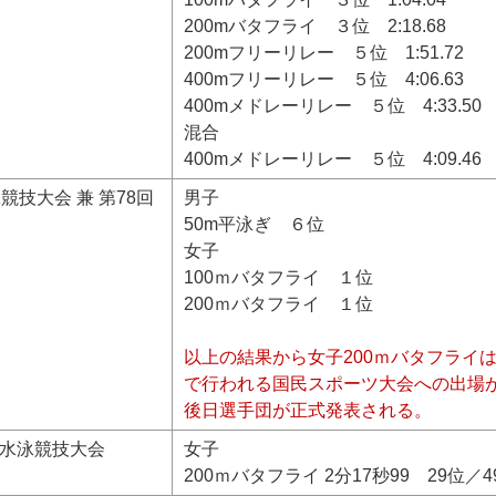
200mバタフライ ３位 2:18.68
200mフリーリレー ５位 1:51.72
400mフリーリレー ５位 4:06.63
400mメドレーリレー ５位 4:33.50
混合
400mメドレーリレー ５位 4:09.46
競技大会 兼 第78回
男子
50m平泳ぎ ６位
女子
100ｍバタフライ １位
200ｍバタフライ １位
以上の結果から女子200ｍバタフライ
で行われる国民スポーツ大会への出場
後日選手団が正式発表される。
権水泳競技大会
女子
200ｍバタフライ 2分17秒99 29位／4