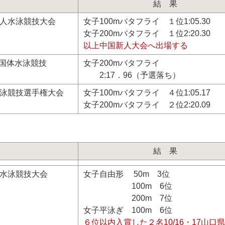
結果
新人水泳競技大会
女子100mバタフライ １位1:05.30
女子200mバタフライ １位2:20.30
以上中国新人大会へ出場する
国体水泳競技
女子200mバタフライ
2:17．96（予選落ち）
水泳競技選手権大会
女子100mバタフライ ４位1:05.17
女子200mバタフライ ２位2:20.09
結果
人水泳競技大会
女子自由形 50m 3位
100m 6位
200m 7位
女子平泳ぎ 100m 6位
６位以内入賞した２名10/16・17山口