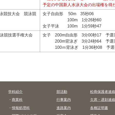
予定の中国新人水泳大会の出場権を得
泳競技大会 競泳競
女子自由形 50m 35秒06
100m 1分26秒60
女子平泳 100m 1分59秒47
水泳競技選手権大会
女子 200m自由形 3分00秒17 予
200m背泳ぎ 3分24秒64 予選
100ｍ背泳ぎ 1分36秒08 予選
学科紹介
部活動
松商保護者連
商業科
行事案内
欠席・遅刻連
情報処理科
進路案内
各種証明書