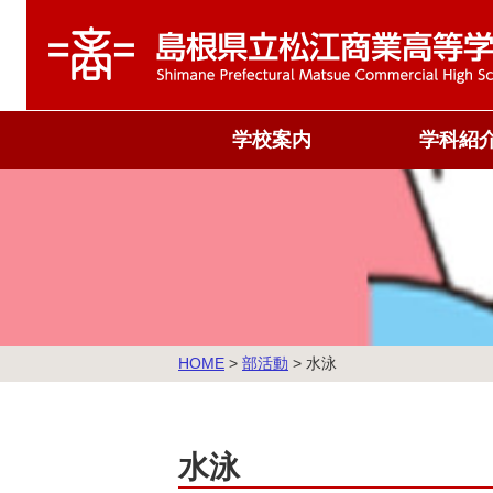
学校案内
学科紹
校旗・校歌
商業科
沿革
情報処理科
概況
国際ビジネス
運営組織
教育課程表
こ
HOME
>
部活動
>
水泳
の
ペ
ー
ジ
水泳
の