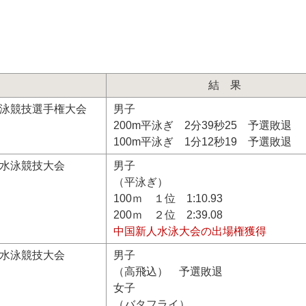
結果
水泳競技選手権大会
男子
200m平泳ぎ 2分39秒25 予選敗退
100m平泳ぎ 1分12秒19 予選敗退
人水泳競技大会
男子
（平泳ぎ）
100ｍ １位 1:10.93
200ｍ ２位 2:39.08
中国新人水泳大会の出場権獲得
権水泳競技大会
男子
（高飛込） 予選敗退
女子
（バタフライ）