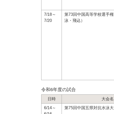
7/18～
第73回中国高等学校選手
7/20
泳・飛込）
令和6年度の試合
日時
大会名
6/14～
第75回中国五県対抗水泳大
6/16