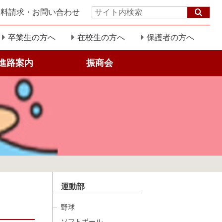
資料請求・お問い合わせ
サ
イ
ト
卒業生の方へ
在校生の方へ
保護者の方へ
内
検
進路案内
振商会
索:
運動部
野球
ソフトボール