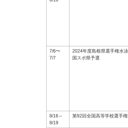
7/6〜
2024年度島根県選手権水泳
7/7
国スポ県予選
8/16～
第92回全国高等学校選手
8/19