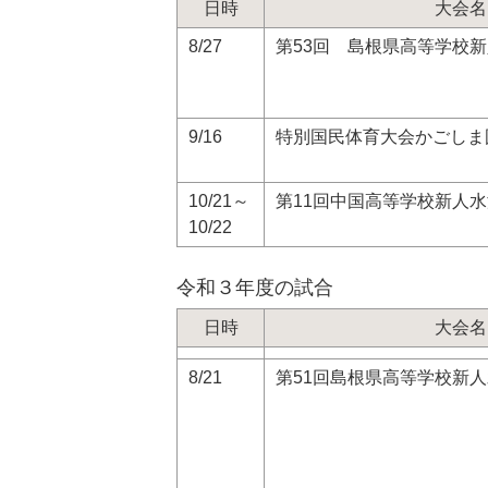
日時
大会名
8/27
第53回 島根県高等学校
9/16
特別国民体育大会かごしま
10/21～
第11回中国高等学校新人
10/22
令和３年度の試合
日時
大会名
8/21
第51回島根県高等学校新