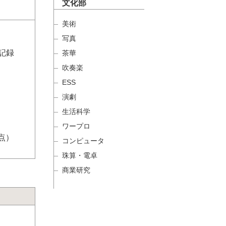
文化部
美術
写真
準記録
茶華
吹奏楽
ESS
演劇
生活科学
ワープロ
9点）
コンピュータ
珠算・電卓
商業研究